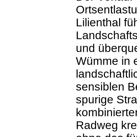
Ortsentlast
Lilienthal fü
Landschafts
und überque
Wümme in 
landschaftl
sensiblen B
spurige Str
kombiniert
Radweg kre