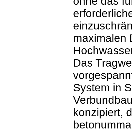
ohne das für
erforderlich
einzuschrä
maximalen D
Hochwasser 
Das Tragwer
vorgespannt
System in S
Verbundbau
konzipiert,
betonummant