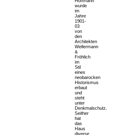
Hoffmann
wurde
im
Jahre
1901-
03
von
den
Architekten
Wellermann
&
Fröhlich
im
Stil
eines
neobarocken
Historismus
erbaut
und
steht
unter
Denkmalschutz.
Seither
hat
das
Haus
diverse