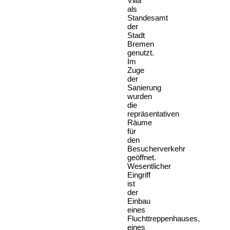
Villa
als
Standesamt
der
Stadt
Bremen
genutzt.
Im
Zuge
der
Sanierung
wurden
die
repräsentativen
Räume
für
den
Besucherverkehr
geöffnet.
Wesentlicher
Eingriff
ist
der
Einbau
eines
Fluchttreppenhauses,
eines